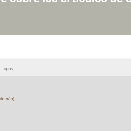
Logos
(alemán)